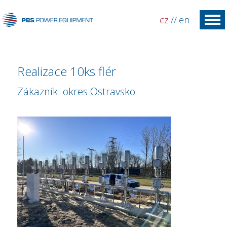
cz
//
en
Realizace 10ks flér
Zákazník: okres Ostravsko