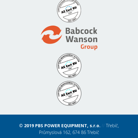
© 2019 PBS POWER EQUIPMENT, s.r.o.
//
Třebíč,
Průmyslová 162, 674 86 Třebíč